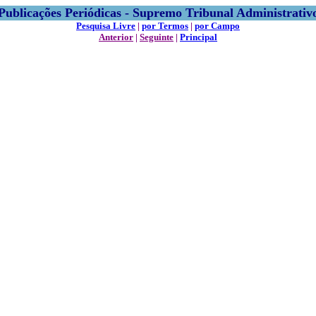
Publicações Periódicas - Supremo Tribunal Administrativ
Pesquisa Livre
|
por Termos
|
por Campo
Anterior
|
Seguinte
|
Principal