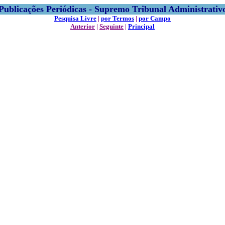
Publicações Periódicas - Supremo Tribunal Administrativ
Pesquisa Livre
|
por Termos
|
por Campo
Anterior
|
Seguinte
|
Principal