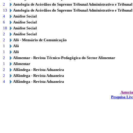
2
Antologia de Acórdãos do Supremo Tribunal Administrativo e Tribunal
13
Antologia de Acórdãos do Supremo Tribunal Administrativo e Tribunal
4
Análise Social
6
Análise Social
18
Análise Social
2
Análise Social
2
Alô - Mensário de Comunicação
1
Alô
1
Alô
2
Alimentar - Revista Técnico-Pedagógica do Sector Alimentar
1
Alimentar
2
Alfândega - Revista Aduaneira
2
Alfândega - Revista Aduaneira
4
Alfândega - Revista Aduaneira
Anteri
Pesquisa Liv