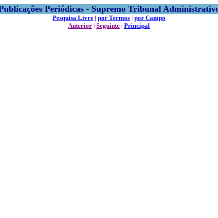
Publicações Periódicas - Supremo Tribunal Administrativ
Pesquisa Livre
|
por Termos
|
por Campo
Anterior
|
Seguinte
|
Principal