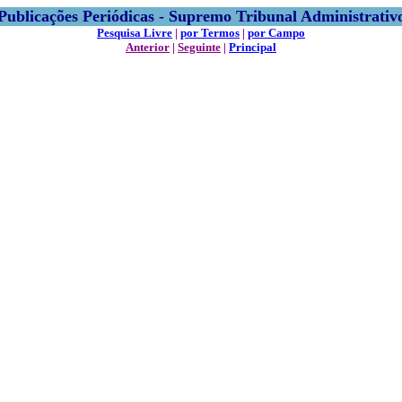
Publicações Periódicas - Supremo Tribunal Administrativ
Pesquisa Livre
|
por Termos
|
por Campo
Anterior
|
Seguinte
|
Principal