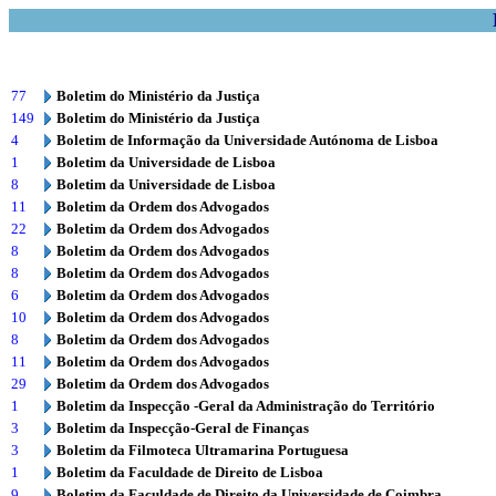
77
Boletim do Ministério da Justiça
149
Boletim do Ministério da Justiça
4
Boletim de Informação da Universidade Autónoma de Lisboa
1
Boletim da Universidade de Lisboa
8
Boletim da Universidade de Lisboa
11
Boletim da Ordem dos Advogados
22
Boletim da Ordem dos Advogados
8
Boletim da Ordem dos Advogados
8
Boletim da Ordem dos Advogados
6
Boletim da Ordem dos Advogados
10
Boletim da Ordem dos Advogados
8
Boletim da Ordem dos Advogados
11
Boletim da Ordem dos Advogados
29
Boletim da Ordem dos Advogados
1
Boletim da Inspecção -Geral da Administração do Território
3
Boletim da Inspecção-Geral de Finanças
3
Boletim da Filmoteca Ultramarina Portuguesa
1
Boletim da Faculdade de Direito de Lisboa
9
Boletim da Faculdade de Direito da Universidade de Coimbra