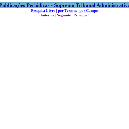
Publicações Periódicas - Supremo Tribunal Administrativ
Pesquisa Livre
|
por Termos
|
por Campo
Anterior
|
Seguinte
|
Principal