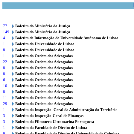
77
Boletim do Ministério da Justiça
149
Boletim do Ministério da Justiça
4
Boletim de Informação da Universidade Autónoma de Lisboa
1
Boletim da Universidade de Lisboa
8
Boletim da Universidade de Lisboa
11
Boletim da Ordem dos Advogados
22
Boletim da Ordem dos Advogados
8
Boletim da Ordem dos Advogados
8
Boletim da Ordem dos Advogados
6
Boletim da Ordem dos Advogados
10
Boletim da Ordem dos Advogados
8
Boletim da Ordem dos Advogados
11
Boletim da Ordem dos Advogados
29
Boletim da Ordem dos Advogados
1
Boletim da Inspecção -Geral da Administração do Território
3
Boletim da Inspecção-Geral de Finanças
3
Boletim da Filmoteca Ultramarina Portuguesa
1
Boletim da Faculdade de Direito de Lisboa
9
Boletim da Faculdade de Direito da Universidade de Coimbra