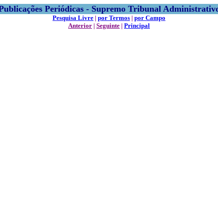
Publicações Periódicas - Supremo Tribunal Administrativ
Pesquisa Livre
|
por Termos
|
por Campo
Anterior
|
Seguinte
|
Principal