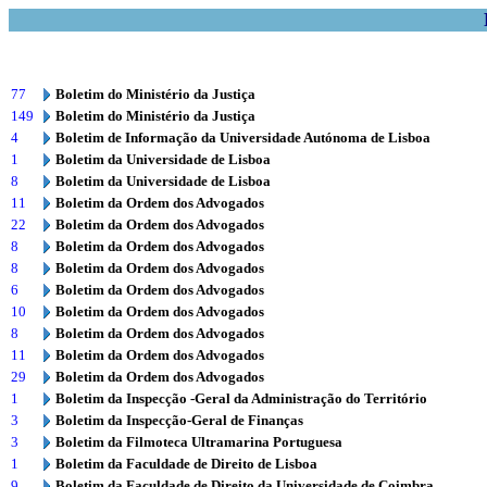
77
Boletim do Ministério da Justiça
149
Boletim do Ministério da Justiça
4
Boletim de Informação da Universidade Autónoma de Lisboa
1
Boletim da Universidade de Lisboa
8
Boletim da Universidade de Lisboa
11
Boletim da Ordem dos Advogados
22
Boletim da Ordem dos Advogados
8
Boletim da Ordem dos Advogados
8
Boletim da Ordem dos Advogados
6
Boletim da Ordem dos Advogados
10
Boletim da Ordem dos Advogados
8
Boletim da Ordem dos Advogados
11
Boletim da Ordem dos Advogados
29
Boletim da Ordem dos Advogados
1
Boletim da Inspecção -Geral da Administração do Território
3
Boletim da Inspecção-Geral de Finanças
3
Boletim da Filmoteca Ultramarina Portuguesa
1
Boletim da Faculdade de Direito de Lisboa
9
Boletim da Faculdade de Direito da Universidade de Coimbra