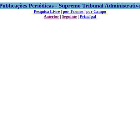
Publicações Periódicas - Supremo Tribunal Administrativ
Pesquisa Livre
|
por Termos
|
por Campo
Anterior
|
Seguinte
|
Principal