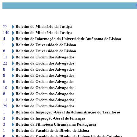
77
Boletim do Ministério da Justiça
149
Boletim do Ministério da Justiça
4
Boletim de Informação da Universidade Autónoma de Lisboa
1
Boletim da Universidade de Lisboa
8
Boletim da Universidade de Lisboa
11
Boletim da Ordem dos Advogados
22
Boletim da Ordem dos Advogados
8
Boletim da Ordem dos Advogados
8
Boletim da Ordem dos Advogados
6
Boletim da Ordem dos Advogados
10
Boletim da Ordem dos Advogados
8
Boletim da Ordem dos Advogados
11
Boletim da Ordem dos Advogados
29
Boletim da Ordem dos Advogados
1
Boletim da Inspecção -Geral da Administração do Território
3
Boletim da Inspecção-Geral de Finanças
3
Boletim da Filmoteca Ultramarina Portuguesa
1
Boletim da Faculdade de Direito de Lisboa
9
Boletim da Faculdade de Direito da Universidade de Coimbra