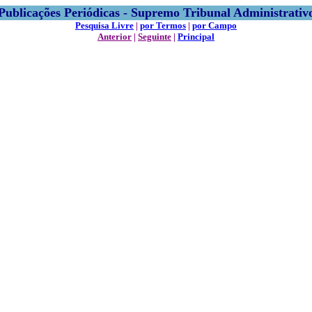
Publicações Periódicas - Supremo Tribunal Administrativ
Pesquisa Livre
|
por Termos
|
por Campo
Anterior
|
Seguinte
|
Principal