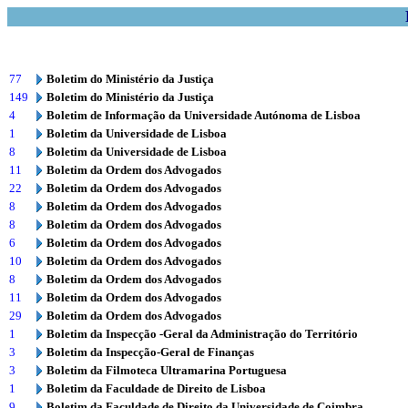
77
Boletim do Ministério da Justiça
149
Boletim do Ministério da Justiça
4
Boletim de Informação da Universidade Autónoma de Lisboa
1
Boletim da Universidade de Lisboa
8
Boletim da Universidade de Lisboa
11
Boletim da Ordem dos Advogados
22
Boletim da Ordem dos Advogados
8
Boletim da Ordem dos Advogados
8
Boletim da Ordem dos Advogados
6
Boletim da Ordem dos Advogados
10
Boletim da Ordem dos Advogados
8
Boletim da Ordem dos Advogados
11
Boletim da Ordem dos Advogados
29
Boletim da Ordem dos Advogados
1
Boletim da Inspecção -Geral da Administração do Território
3
Boletim da Inspecção-Geral de Finanças
3
Boletim da Filmoteca Ultramarina Portuguesa
1
Boletim da Faculdade de Direito de Lisboa
9
Boletim da Faculdade de Direito da Universidade de Coimbra