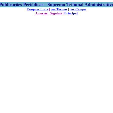
Publicações Periódicas - Supremo Tribunal Administrativ
Pesquisa Livre
|
por Termos
|
por Campo
Anterior
|
Seguinte
|
Principal