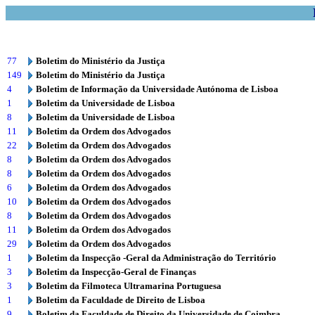
77
Boletim do Ministério da Justiça
149
Boletim do Ministério da Justiça
4
Boletim de Informação da Universidade Autónoma de Lisboa
1
Boletim da Universidade de Lisboa
8
Boletim da Universidade de Lisboa
11
Boletim da Ordem dos Advogados
22
Boletim da Ordem dos Advogados
8
Boletim da Ordem dos Advogados
8
Boletim da Ordem dos Advogados
6
Boletim da Ordem dos Advogados
10
Boletim da Ordem dos Advogados
8
Boletim da Ordem dos Advogados
11
Boletim da Ordem dos Advogados
29
Boletim da Ordem dos Advogados
1
Boletim da Inspecção -Geral da Administração do Território
3
Boletim da Inspecção-Geral de Finanças
3
Boletim da Filmoteca Ultramarina Portuguesa
1
Boletim da Faculdade de Direito de Lisboa
9
Boletim da Faculdade de Direito da Universidade de Coimbra