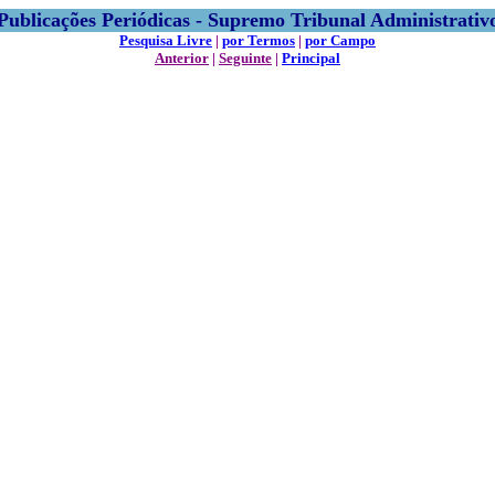
Publicações Periódicas - Supremo Tribunal Administrativ
Pesquisa Livre
|
por Termos
|
por Campo
Anterior
|
Seguinte
|
Principal