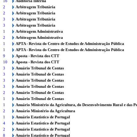
16
Auditoria Interna
2
Arbitragem Tributária
2
Arbitragem Tributária
3
Arbitragem Tributária
3
Arbitragem Tributária
1
Arbitragem Administrativa
2
Arbitragem Administrativa
1
APTA - Revista do Centro de Estudos de Administração Pública
1
APTA - Revista do Centro de Estudos de Administração Pública
9
Aposta - Revista dos CTT
10
Aposta - Revista dos CTT
3
Anuário Tribunal de Contas
3
Anuário Tribunal de Contas
3
Anuário Tribunal de Contas
3
Anuário Tribunal de Contas
2
Anuário Tribunal de Contas
1
Anuário Tribunal de Contas
1
Anuário Ministério da Agricultura, do Desenvolvimento Rural e das P
2
Anuário Ministério da Agricultura
1
Anuário Estatístico de Portugal
4
Anuário Estatístico de Portugal
2
Anuário Estatístico de Portugal
8
Anuário Estatístico de Portugal