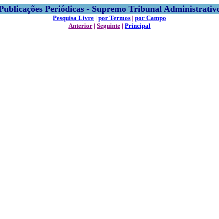
Publicações Periódicas - Supremo Tribunal Administrativ
Pesquisa Livre
|
por Termos
|
por Campo
Anterior
|
Seguinte
|
Principal