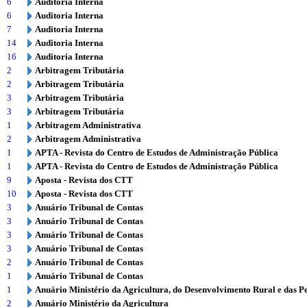
6
Auditoria Interna
6
Auditoria Interna
7
Auditoria Interna
14
Auditoria Interna
16
Auditoria Interna
2
Arbitragem Tributária
2
Arbitragem Tributária
3
Arbitragem Tributária
3
Arbitragem Tributária
1
Arbitragem Administrativa
2
Arbitragem Administrativa
1
APTA - Revista do Centro de Estudos de Administração Pública
1
APTA - Revista do Centro de Estudos de Administração Pública
9
Aposta - Revista dos CTT
10
Aposta - Revista dos CTT
3
Anuário Tribunal de Contas
3
Anuário Tribunal de Contas
3
Anuário Tribunal de Contas
3
Anuário Tribunal de Contas
2
Anuário Tribunal de Contas
1
Anuário Tribunal de Contas
1
Anuário Ministério da Agricultura, do Desenvolvimento Rural e das P
2
Anuário Ministério da Agricultura