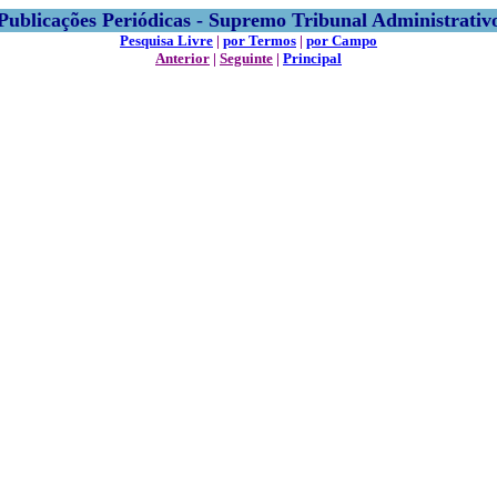
Publicações Periódicas - Supremo Tribunal Administrativ
Pesquisa Livre
|
por Termos
|
por Campo
Anterior
|
Seguinte
|
Principal