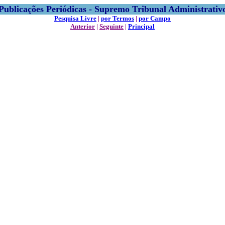
Publicações Periódicas - Supremo Tribunal Administrativ
Pesquisa Livre
|
por Termos
|
por Campo
Anterior
|
Seguinte
|
Principal