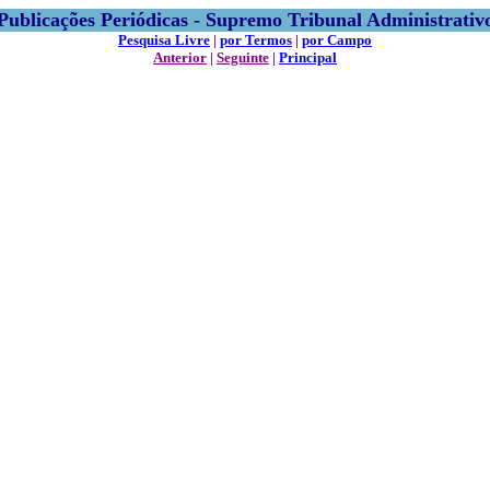
Publicações Periódicas - Supremo Tribunal Administrativ
Pesquisa Livre
|
por Termos
|
por Campo
Anterior
|
Seguinte
|
Principal