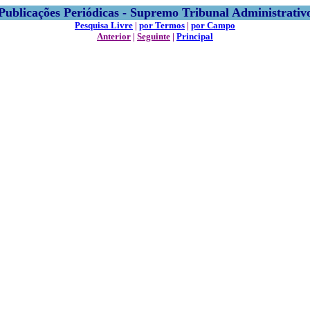
Publicações Periódicas - Supremo Tribunal Administrativ
Pesquisa Livre
|
por Termos
|
por Campo
Anterior
|
Seguinte
|
Principal