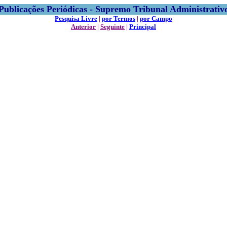
Publicações Periódicas - Supremo Tribunal Administrativ
Pesquisa Livre
|
por Termos
|
por Campo
Anterior
|
Seguinte
|
Principal