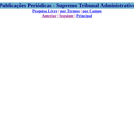
Publicações Periódicas - Supremo Tribunal Administrativ
Pesquisa Livre
|
por Termos
|
por Campo
Anterior
|
Seguinte
|
Principal