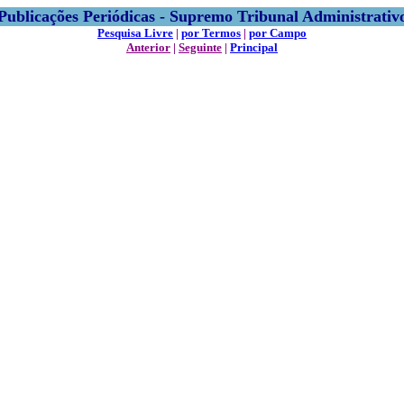
Publicações Periódicas - Supremo Tribunal Administrativ
Pesquisa Livre
|
por Termos
|
por Campo
Anterior
|
Seguinte
|
Principal