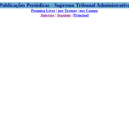
Publicações Periódicas - Supremo Tribunal Administrativ
Pesquisa Livre
|
por Termos
|
por Campo
Anterior
|
Seguinte
|
Principal