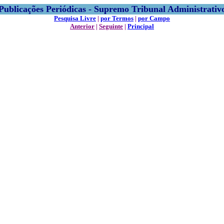
Publicações Periódicas - Supremo Tribunal Administrativ
Pesquisa Livre
|
por Termos
|
por Campo
Anterior
|
Seguinte
|
Principal