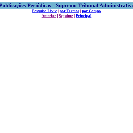
Publicações Periódicas - Supremo Tribunal Administrativ
Pesquisa Livre
|
por Termos
|
por Campo
Anterior
|
Seguinte
|
Principal