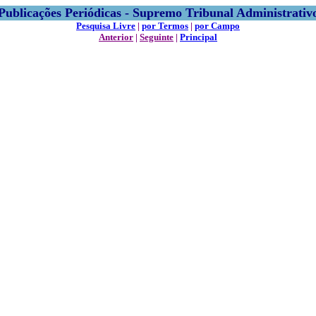
Publicações Periódicas - Supremo Tribunal Administrativ
Pesquisa Livre
|
por Termos
|
por Campo
Anterior
|
Seguinte
|
Principal