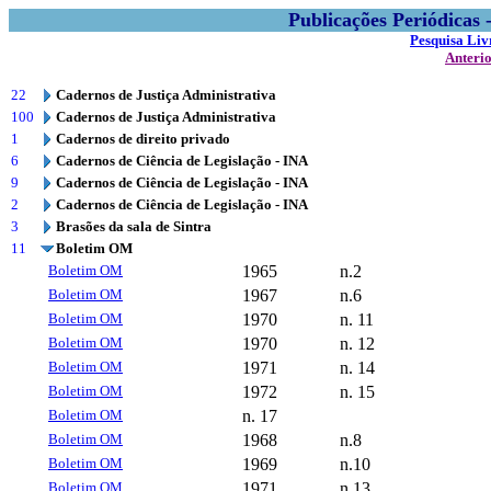
Publicações Periódicas
Pesquisa Liv
Anteri
22
Cadernos de Justiça Administrativa
100
Cadernos de Justiça Administrativa
1
Cadernos de direito privado
6
Cadernos de Ciência de Legislação - INA
9
Cadernos de Ciência de Legislação - INA
2
Cadernos de Ciência de Legislação - INA
3
Brasões da sala de Sintra
11
Boletim OM
Boletim OM
1965
n.2
Boletim OM
1967
n.6
Boletim OM
1970
n. 11
Boletim OM
1970
n. 12
Boletim OM
1971
n. 14
Boletim OM
1972
n. 15
Boletim OM
n. 17
Boletim OM
1968
n.8
Boletim OM
1969
n.10
Boletim OM
1971
n.13