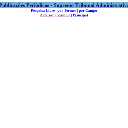
Publicações Periódicas - Supremo Tribunal Administrativ
Pesquisa Livre
|
por Termos
|
por Campo
Anterior
|
Seguinte
|
Principal