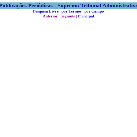
Publicações Periódicas - Supremo Tribunal Administrativ
Pesquisa Livre
|
por Termos
|
por Campo
Anterior
|
Seguinte
|
Principal