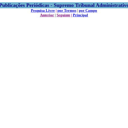
Publicações Periódicas - Supremo Tribunal Administrativ
Pesquisa Livre
|
por Termos
|
por Campo
Anterior
|
Seguinte
|
Principal