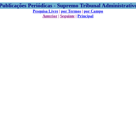
Publicações Periódicas - Supremo Tribunal Administrativ
Pesquisa Livre
|
por Termos
|
por Campo
Anterior
|
Seguinte
|
Principal