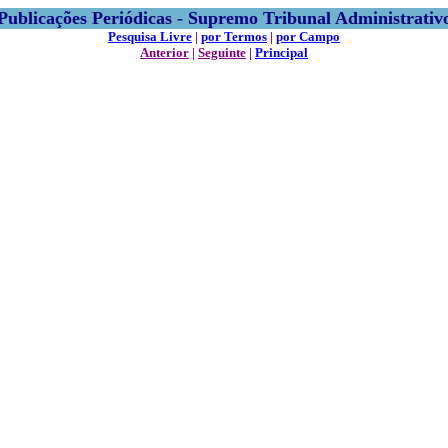
Publicações Periódicas - Supremo Tribunal Administrativ
Pesquisa Livre
|
por Termos
|
por Campo
Anterior
|
Seguinte
|
Principal