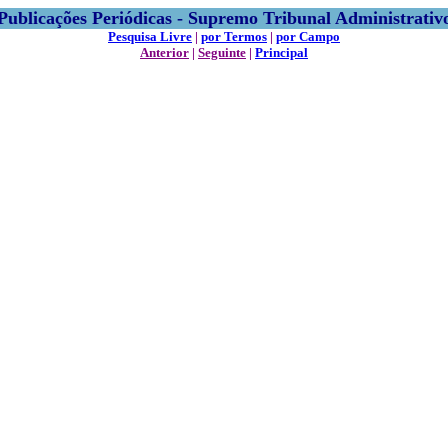
Publicações Periódicas - Supremo Tribunal Administrativ
Pesquisa Livre
|
por Termos
|
por Campo
Anterior
|
Seguinte
|
Principal