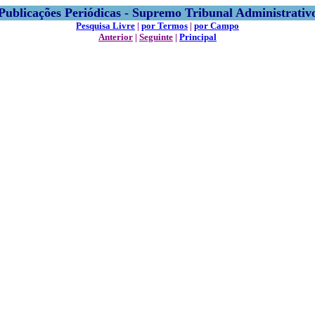
Publicações Periódicas - Supremo Tribunal Administrativ
Pesquisa Livre
|
por Termos
|
por Campo
Anterior
|
Seguinte
|
Principal