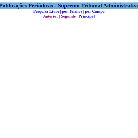
Publicações Periódicas - Supremo Tribunal Administrativ
Pesquisa Livre
|
por Termos
|
por Campo
Anterior
|
Seguinte
|
Principal