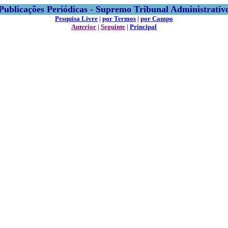
Publicações Periódicas - Supremo Tribunal Administrativ
Pesquisa Livre
|
por Termos
|
por Campo
Anterior
|
Seguinte
|
Principal