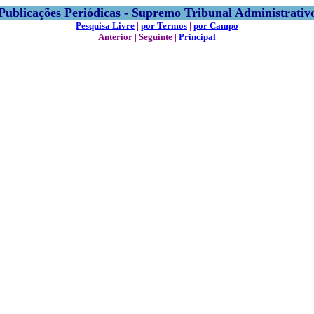
Publicações Periódicas - Supremo Tribunal Administrativ
Pesquisa Livre
|
por Termos
|
por Campo
Anterior
|
Seguinte
|
Principal