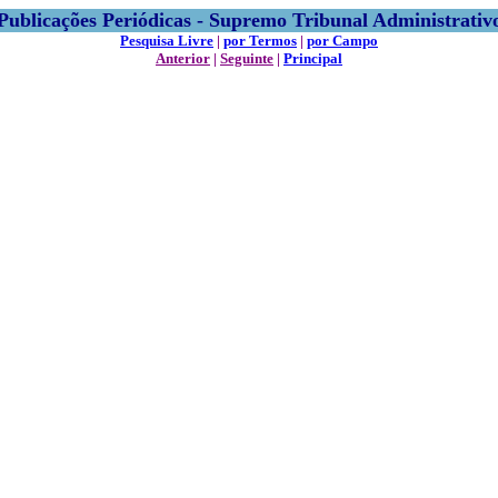
Publicações Periódicas - Supremo Tribunal Administrativ
Pesquisa Livre
|
por Termos
|
por Campo
Anterior
|
Seguinte
|
Principal