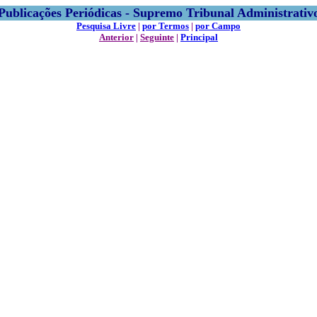
Publicações Periódicas - Supremo Tribunal Administrativ
Pesquisa Livre
|
por Termos
|
por Campo
Anterior
|
Seguinte
|
Principal