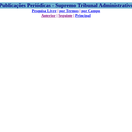
Publicações Periódicas - Supremo Tribunal Administrativ
Pesquisa Livre
|
por Termos
|
por Campo
Anterior
|
Seguinte
|
Principal