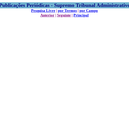
Publicações Periódicas - Supremo Tribunal Administrativ
Pesquisa Livre
|
por Termos
|
por Campo
Anterior
|
Seguinte
|
Principal