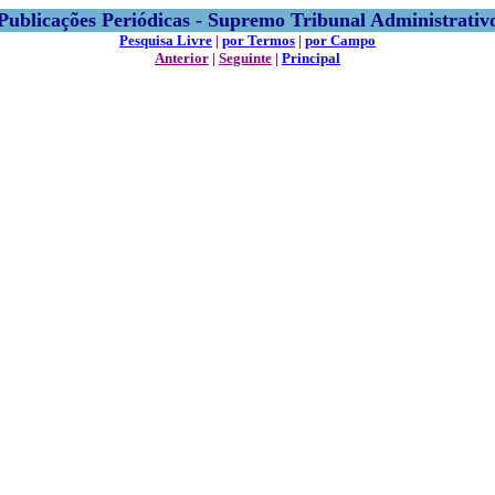
Publicações Periódicas - Supremo Tribunal Administrativ
Pesquisa Livre
|
por Termos
|
por Campo
Anterior
|
Seguinte
|
Principal