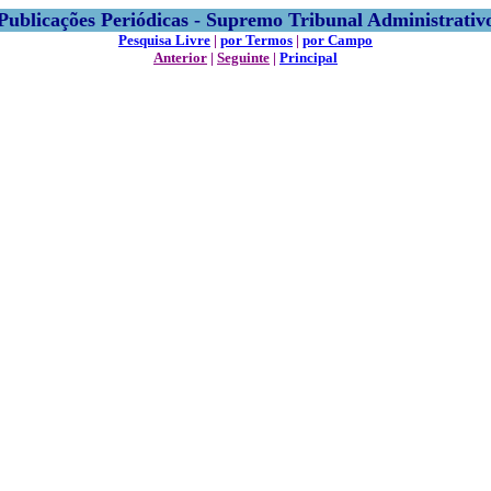
Publicações Periódicas - Supremo Tribunal Administrativ
Pesquisa Livre
|
por Termos
|
por Campo
Anterior
|
Seguinte
|
Principal