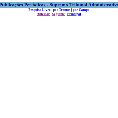
Publicações Periódicas - Supremo Tribunal Administrativ
Pesquisa Livre
|
por Termos
|
por Campo
Anterior
|
Seguinte
|
Principal