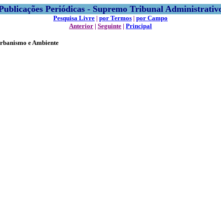
Publicações Periódicas - Supremo Tribunal Administrativ
Pesquisa Livre
|
por Termos
|
por Campo
Anterior
|
Seguinte
|
Principal
Urbanismo e Ambiente