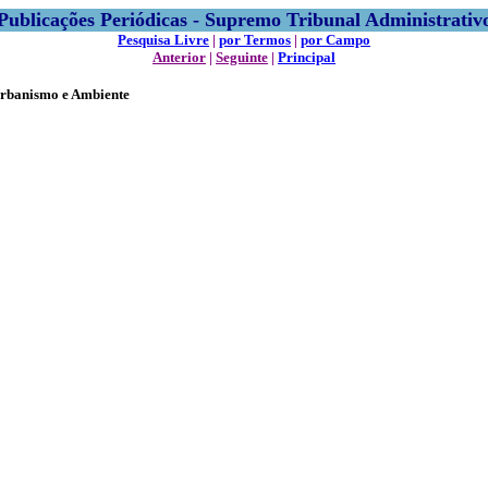
Publicações Periódicas - Supremo Tribunal Administrativ
Pesquisa Livre
|
por Termos
|
por Campo
Anterior
|
Seguinte
|
Principal
Urbanismo e Ambiente