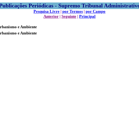
Publicações Periódicas - Supremo Tribunal Administrativ
Pesquisa Livre
|
por Termos
|
por Campo
Anterior
|
Seguinte
|
Principal
Urbanismo e Ambiente
Urbanismo e Ambiente