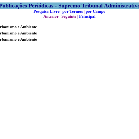
Publicações Periódicas - Supremo Tribunal Administrativ
Pesquisa Livre
|
por Termos
|
por Campo
Anterior
|
Seguinte
|
Principal
Urbanismo e Ambiente
Urbanismo e Ambiente
Urbanismo e Ambiente