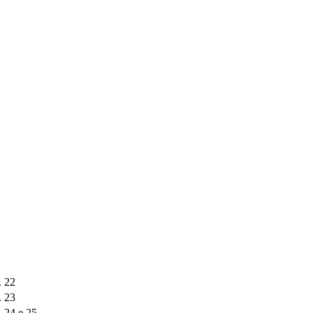
. 22
. 23
. 24 e 25