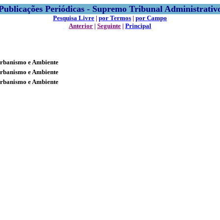
Publicações Periódicas - Supremo Tribunal Administrativ
Pesquisa Livre
|
por Termos
|
por Campo
Anterior
|
Seguinte
|
Principal
Urbanismo e Ambiente
Urbanismo e Ambiente
Urbanismo e Ambiente