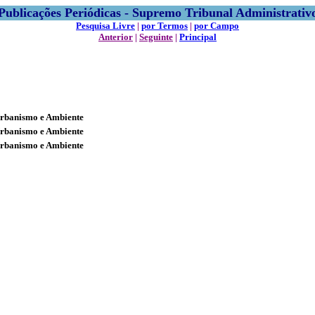
Publicações Periódicas - Supremo Tribunal Administrativ
Pesquisa Livre
|
por Termos
|
por Campo
Anterior
|
Seguinte
|
Principal
Urbanismo e Ambiente
Urbanismo e Ambiente
Urbanismo e Ambiente