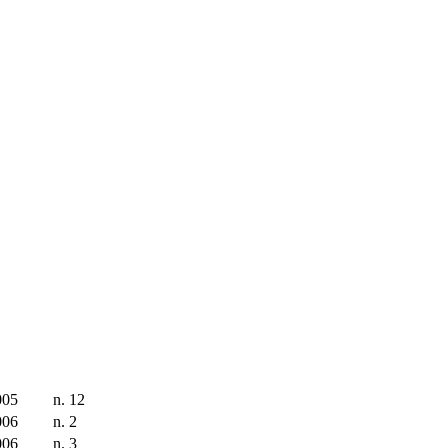
005
n. 12
006
n. 2
006
n. 3