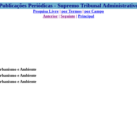
Publicações Periódicas - Supremo Tribunal Administrativ
Pesquisa Livre
|
por Termos
|
por Campo
Anterior
|
Seguinte
|
Principal
Urbanismo e Ambiente
Urbanismo e Ambiente
Urbanismo e Ambiente