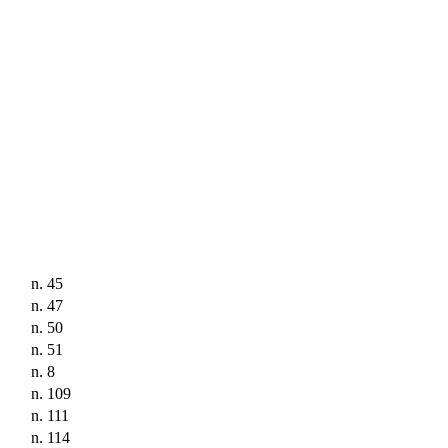
n. 45
n. 47
n. 50
n. 51
n. 8
n. 109
n. 111
n. 114