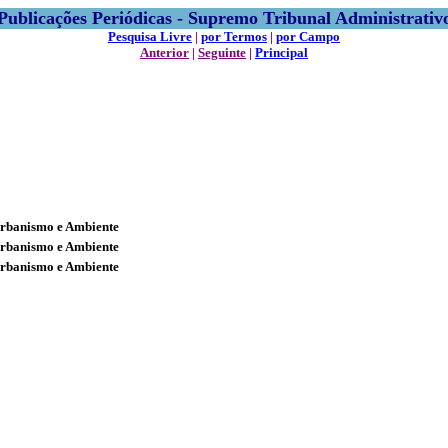
Publicações Periódicas - Supremo Tribunal Administrativ
Pesquisa Livre
|
por Termos
|
por Campo
Anterior
|
Seguinte
|
Principal
Urbanismo e Ambiente
Urbanismo e Ambiente
Urbanismo e Ambiente